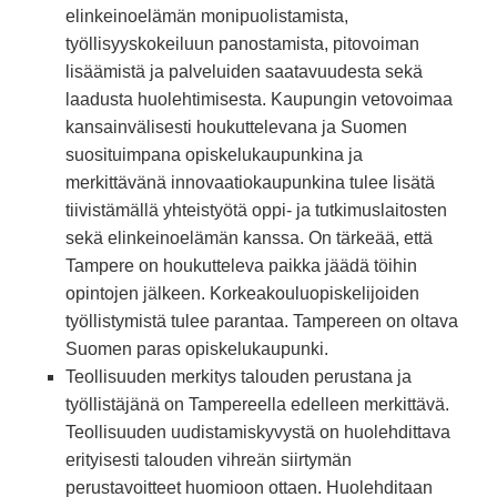
elinkeinoelämän monipuolistamista,
työllisyyskokeiluun panostamista, pitovoiman
lisäämistä ja palveluiden saatavuudesta sekä
laadusta huolehtimisesta. Kaupungin vetovoimaa
kansainvälisesti houkuttelevana ja Suomen
suosituimpana opiskelukaupunkina ja
merkittävänä innovaatiokaupunkina tulee lisätä
tiivistämällä yhteistyötä oppi- ja tutkimuslaitosten
sekä elinkeinoelämän kanssa. On tärkeää, että
Tampere on houkutteleva paikka jäädä töihin
opintojen jälkeen. Korkeakouluopiskelijoiden
työllistymistä tulee parantaa. Tampereen on oltava
Suomen paras opiskelukaupunki.
Teollisuuden merkitys talouden perustana ja
työllistäjänä on Tampereella edelleen merkittävä.
Teollisuuden uudistamiskyvystä on huolehdittava
erityisesti talouden vihreän siirtymän
perustavoitteet huomioon ottaen. Huolehditaan