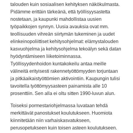
talouden kuin sosiaalisen kehityksen näkökulmasta.
Pidämme erittäin tärkeänä, että työllisyysastetta
nostetaan, ja kaupunki mahdollistaa uusien
työpaikkojen synnyn. Uusia avauksia ovat mm.
teollisuuden vihreän siirtymän tukeminen ja uudet
elinkeinopoliittiset kehitysohjelmat: elämystalouden
kasvuohjelma ja kehitysohjelma tekoälyn sekä datan
hyödyntämiseen liiketoiminnassa.
Työllisyydenhoidon kuntakokeilu antaa meille
välineitä erityisesti rakennetyöttömyyden torjuntaan
ja pitkäaikaistyöttömien aktivointiin. Kaupungin tulisi
tavoitella työttömyysasteen painamista alle 10
prosenttiin. Sen alla ei oltu sitten 1990-luvun alun.
Toiseksi pormestariohjelmassa luvataan tehdä
merkittävät panostukset koulutukseen. Huomiota
kiinnitetään niin varhaiskasvatukseen,
perusopetukseen kuin toisen asteen koulutukseen.