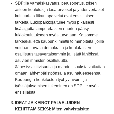
SDP:lle varhaiskasvatus, perusopetus, toisen
asteen koulutus ja tasa-arvoiset ja yhdenvertaiset
kulttuuri- ja liikuntapalvelut ovat ensisijaisen
tärkeitä. Lukiopaikkoja tulee myös pikaisesti
lisätä, jotta tamperelaisten nuorten pääsy
lukiokoulutukseen myös turvataan. Katsomme
tärkeäksi, että kaupunki miettii toimenpiteitä, joilla
voidaan turvata demokratia ja kuntalaisten
osallisuus tasavertaisemmin ja lisätä lähiöissä
asuvien ihmisten osallisuutta,
äänestysaktiivisuutta ja mahdollisuuksia vaikuttaa
omaan lähiympäristöönsä ja asuinalueeseensa.
Kaupungin henkilöstön työhyvinvointi ja
työssäjaksamisen tukeminen on SDP:lle myös
ensisijaista.
IDEAT JA KEINOT PALVELUIDEN
KEHITTÄMISEKSI: Miten vahvistaisitte