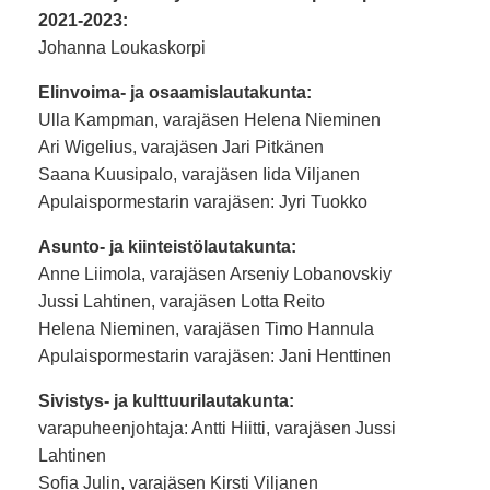
2021-2023:
Johanna Loukaskorpi
Elinvoima- ja osaamislautakunta:
Ulla Kampman, varajäsen Helena Nieminen
Ari Wigelius, varajäsen Jari Pitkänen
Saana Kuusipalo, varajäsen Iida Viljanen
Apulaispormestarin varajäsen: Jyri Tuokko
Asunto- ja kiinteistölautakunta:
Anne Liimola, varajäsen Arseniy Lobanovskiy
Jussi Lahtinen, varajäsen Lotta Reito
Helena Nieminen, varajäsen Timo Hannula
Apulaispormestarin varajäsen: Jani Henttinen
Sivistys- ja kulttuurilautakunta:
varapuheenjohtaja: Antti Hiitti, varajäsen Jussi
Lahtinen
Sofia Julin, varajäsen Kirsti Viljanen