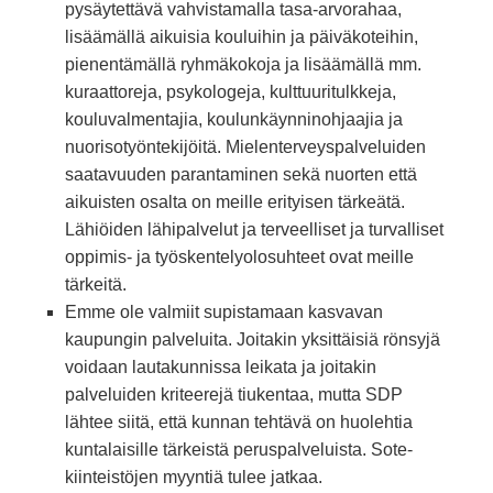
pysäytettävä vahvistamalla tasa-arvorahaa,
lisäämällä aikuisia kouluihin ja päiväkoteihin,
pienentämällä ryhmäkokoja ja lisäämällä mm.
kuraattoreja, psykologeja, kulttuuritulkkeja,
kouluvalmentajia, koulunkäynninohjaajia ja
nuorisotyöntekijöitä. Mielenterveyspalveluiden
saatavuuden parantaminen sekä nuorten että
aikuisten osalta on meille erityisen tärkeätä.
Lähiöiden lähipalvelut ja terveelliset ja turvalliset
oppimis- ja työskentelyolosuhteet ovat meille
tärkeitä.
Emme ole valmiit supistamaan kasvavan
kaupungin palveluita. Joitakin yksittäisiä rönsyjä
voidaan lautakunnissa leikata ja joitakin
palveluiden kriteerejä tiukentaa, mutta SDP
lähtee siitä, että kunnan tehtävä on huolehtia
kuntalaisille tärkeistä peruspalveluista. Sote-
kiinteistöjen myyntiä tulee jatkaa.