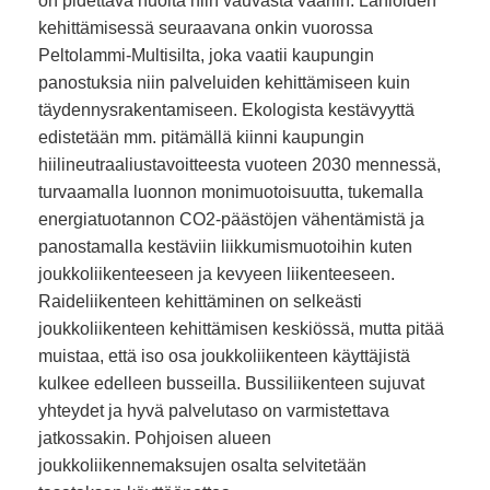
on pidettävä huolta niin vauvasta vaariin. Lähiöiden
kehittämisessä seuraavana onkin vuorossa
Peltolammi-Multisilta, joka vaatii kaupungin
panostuksia niin palveluiden kehittämiseen kuin
täydennysrakentamiseen. Ekologista kestävyyttä
edistetään mm. pitämällä kiinni kaupungin
hiilineutraaliustavoitteesta vuoteen 2030 mennessä,
turvaamalla luonnon monimuotoisuutta, tukemalla
energiatuotannon CO2-päästöjen vähentämistä ja
panostamalla kestäviin liikkumismuotoihin kuten
joukkoliikenteeseen ja kevyeen liikenteeseen.
Raideliikenteen kehittäminen on selkeästi
joukkoliikenteen kehittämisen keskiössä, mutta pitää
muistaa, että iso osa joukkoliikenteen käyttäjistä
kulkee edelleen busseilla. Bussiliikenteen sujuvat
yhteydet ja hyvä palvelutaso on varmistettava
jatkossakin. Pohjoisen alueen
joukkoliikennemaksujen osalta selvitetään