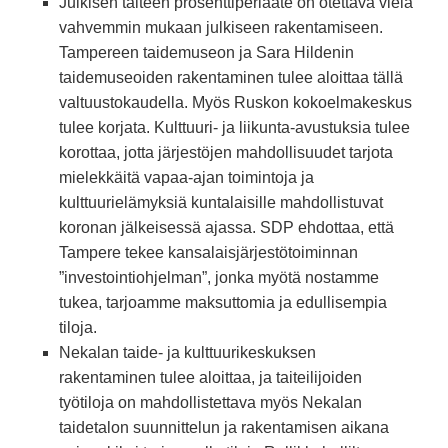
Julkisen taiteen prosenttiperiaate on otettava vielä
vahvemmin mukaan julkiseen rakentamiseen.
Tampereen taidemuseon ja Sara Hildenin
taidemuseoiden rakentaminen tulee aloittaa tällä
valtuustokaudella. Myös Ruskon kokoelmakeskus
tulee korjata. Kulttuuri- ja liikunta-avustuksia tulee
korottaa, jotta järjestöjen mahdollisuudet tarjota
mielekkäitä vapaa-ajan toimintoja ja
kulttuurielämyksiä kuntalaisille mahdollistuvat
koronan jälkeisessä ajassa. SDP ehdottaa, että
Tampere tekee kansalaisjärjestötoiminnan
”investointiohjelman”, jonka myötä nostamme
tukea, tarjoamme maksuttomia ja edullisempia
tiloja.
Nekalan taide- ja kulttuurikeskuksen
rakentaminen tulee aloittaa, ja taiteilijoiden
työtiloja on mahdollistettava myös Nekalan
taidetalon suunnittelun ja rakentamisen aikana