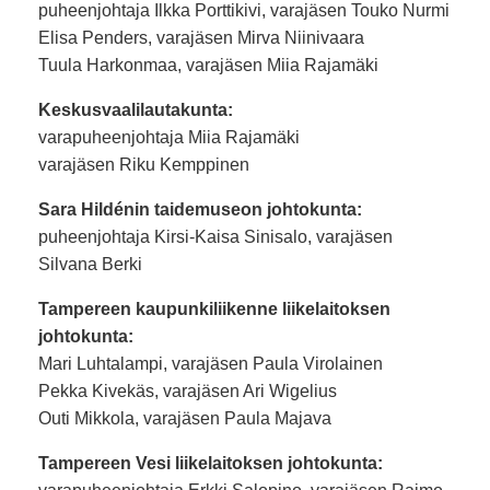
puheenjohtaja Ilkka Porttikivi, varajäsen Touko Nurmi
Elisa Penders, varajäsen Mirva Niinivaara
Tuula Harkonmaa, varajäsen Miia Rajamäki
Keskusvaalilautakunta:
varapuheenjohtaja Miia Rajamäki
varajäsen Riku Kemppinen
Sara Hildénin taidemuseon johtokunta:
puheenjohtaja Kirsi-Kaisa Sinisalo, varajäsen
Silvana Berki
Tampereen kaupunkiliikenne liikelaitoksen
johtokunta:
Mari Luhtalampi, varajäsen Paula Virolainen
Pekka Kivekäs, varajäsen Ari Wigelius
Outi Mikkola, varajäsen Paula Majava
Tampereen Vesi liikelaitoksen johtokunta: