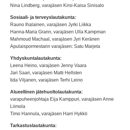
Nina Lindberg, varajäsen Kirsi-Kaisa Sinisalo
Sosiaali- ja terveyslautakunta:
Rauno Ihalainen, varajäsen Jyrki Liikka
Hanna-Maria Grann, varajäsen Ulla Kampman
Mahmoud Machaal, varajäsen Jyri Keränen
Apulaispormestarin varajäsen: Satu Marjeta
Yhdyskuntalautakunta:
Leena Heino, varajäsen Jenny Vaara
Jari Saari, varajäsen Matti Hellsten
Iida Viljanen, varajäsen Terhi Leino
Alueellinen jätehuoltolautakunta:
varapuheenjohtaja Eija Kamppuri, varajäsen Anne
Liimola
Timo Hannula, varajäsen Harri Hykkö
Tarkastuslautakunta: