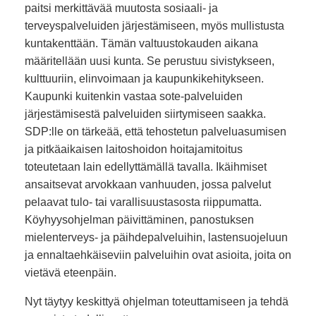
paitsi merkittävää muutosta sosiaali- ja
terveyspalveluiden järjestämiseen, myös mullistusta
kuntakenttään. Tämän valtuustokauden aikana
määritellään uusi kunta. Se perustuu sivistykseen,
kulttuuriin, elinvoimaan ja kaupunkikehitykseen.
Kaupunki kuitenkin vastaa sote-palveluiden
järjestämisestä palveluiden siirtymiseen saakka.
SDP:lle on tärkeää, että tehostetun palveluasumisen
ja pitkäaikaisen laitoshoidon hoitajamitoitus
toteutetaan lain edellyttämällä tavalla. Ikäihmiset
ansaitsevat arvokkaan vanhuuden, jossa palvelut
pelaavat tulo- tai varallisuustasosta riippumatta.
Köyhyysohjelman päivittäminen, panostuksen
mielenterveys- ja päihdepalveluihin, lastensuojeluun
ja ennaltaehkäiseviin palveluihin ovat asioita, joita on
vietävä eteenpäin.
Nyt täytyy keskittyä ohjelman toteuttamiseen ja tehdä