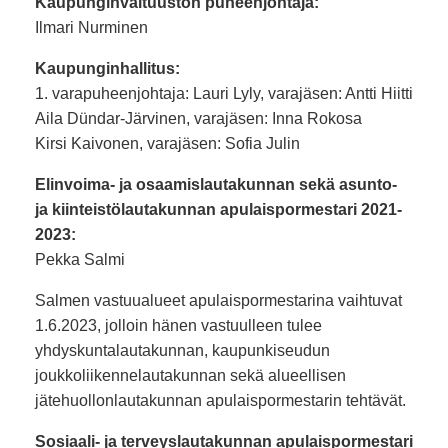
Kaupunginvaltuuston puheenjohtaja:
Ilmari Nurminen
Kaupunginhallitus:
1. varapuheenjohtaja: Lauri Lyly, varajäsen: Antti Hiitti
Aila Dündar-Järvinen, varajäsen: Inna Rokosa
Kirsi Kaivonen, varajäsen: Sofia Julin
Elinvoima- ja osaamislautakunnan sekä asunto-
ja kiinteistölautakunnan apulaispormestari 2021-
2023:
Pekka Salmi
Salmen vastuualueet apulaispormestarina vaihtuvat
1.6.2023, jolloin hänen vastuulleen tulee
yhdyskuntalautakunnan, kaupunkiseudun
joukkoliikennelautakunnan sekä alueellisen
jätehuollonlautakunnan apulaispormestarin tehtävät.
Sosiaali- ja terveyslautakunnan apulaispormestari