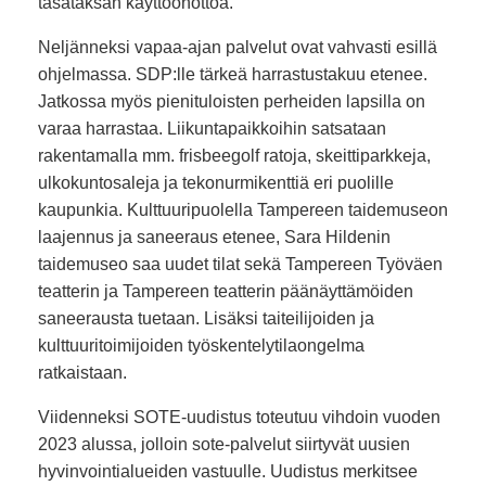
tasataksan käyttöönottoa.
Neljänneksi vapaa-ajan palvelut ovat vahvasti esillä
ohjelmassa. SDP:lle tärkeä harrastustakuu etenee.
Jatkossa myös pienituloisten perheiden lapsilla on
varaa harrastaa. Liikuntapaikkoihin satsataan
rakentamalla mm. frisbeegolf ratoja, skeittiparkkeja,
ulkokuntosaleja ja tekonurmikenttiä eri puolille
kaupunkia. Kulttuuripuolella Tampereen taidemuseon
laajennus ja saneeraus etenee, Sara Hildenin
taidemuseo saa uudet tilat sekä Tampereen Työväen
teatterin ja Tampereen teatterin päänäyttämöiden
saneerausta tuetaan. Lisäksi taiteilijoiden ja
kulttuuritoimijoiden työskentelytilaongelma
ratkaistaan.
Viidenneksi SOTE-uudistus toteutuu vihdoin vuoden
2023 alussa, jolloin sote-palvelut siirtyvät uusien
hyvinvointialueiden vastuulle. Uudistus merkitsee