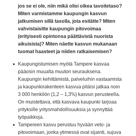
jos se ei ole, niin mikä olisi oikea tavoitetaso?
Miten varmistamme kaupungin kasvun
jatkumisen sillä tasolla, jota esitätte? Miten
vahvistaisitte kaupungin pitovoimaa
(erityisesti opintonsa päättävistä nuorista
aikuisista)? Miten näette kasvun mukanaan
tuomat haasteet ja niiden ratkaisemisen?
Kaupungistumisen myötä Tampere kasvaa
pääosin muualta muuton seurauksena.
Kaupungin kehittämistä, palveluihin vastaamista
ja kaupunkirakenteen kasvua pitäisi jatkaa noin
3 000 henkilön (1,2 – 1,3%) kasvun perusteella.
On muistettava, että kasvava kaupunki tarjoaa
yrityksille yritysmahdollisuuksia ja synnyttää
työpaikkoja.
Tampereen kasvu perustuu hyvään veto- ja
pitovoimaan, jonka ytimessä ovat sijainti, sujuva