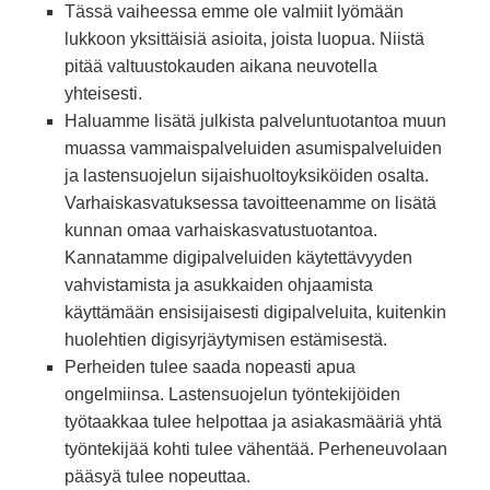
Tässä vaiheessa emme ole valmiit lyömään
lukkoon yksittäisiä asioita, joista luopua. Niistä
pitää valtuustokauden aikana neuvotella
yhteisesti.
Haluamme lisätä julkista palveluntuotantoa muun
muassa vammaispalveluiden asumispalveluiden
ja lastensuojelun sijaishuoltoyksiköiden osalta.
Varhaiskasvatuksessa tavoitteenamme on lisätä
kunnan omaa varhaiskasvatustuotantoa.
Kannatamme digipalveluiden käytettävyyden
vahvistamista ja asukkaiden ohjaamista
käyttämään ensisijaisesti digipalveluita, kuitenkin
huolehtien digisyrjäytymisen estämisestä.
Perheiden tulee saada nopeasti apua
ongelmiinsa. Lastensuojelun työntekijöiden
työtaakkaa tulee helpottaa ja asiakasmääriä yhtä
työntekijää kohti tulee vähentää. Perheneuvolaan
pääsyä tulee nopeuttaa.