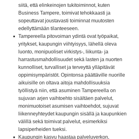
siitä, että elinkeinojen tukitoiminnot, kuten
Business Tampere, toimivat tehokkaasti ja
sopeuttavat joustavasti toiminnat muutosten
edellyttämään tilanteeseen.
Tampereella pitovoiman ydintä ovat työpaikat,
yritykset, kaupungin viihtyisyys, lähellä oleva
luonto, monipuoliset virkistys-, liikunta- ja
harrastusmahdollisuudet sekä lasten ja nuorten
kunnolliset, turvalliset ja terveyttä ylläpitävät
oppimisympäristöt. Opintonsa päättäville nuorille
aikuisille on oltava aitoja mahdollisuuksia
työllistyä niin, että asuminen Tampereella on
sujuvan arjen vaihtoehto sisältäen palvelut,
monimuotoiset asumisen vaihtoehdot, sujuvat
liikenneyhteydet kaupungin sisällä ja kaupunkien
välillä sekä toimivat palvelut, esimerkiksi
lapsiperheiden tueksi.
Kaupungin kasvu haastaa palveluverkon,