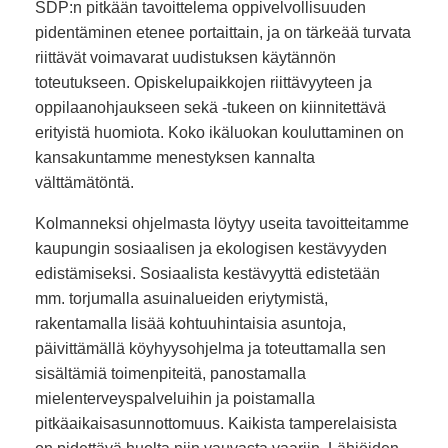
SDP:n pitkään tavoittelema oppivelvollisuuden
pidentäminen etenee portaittain, ja on tärkeää turvata
riittävät voimavarat uudistuksen käytännön
toteutukseen. Opiskelupaikkojen riittävyyteen ja
oppilaanohjaukseen sekä -tukeen on kiinnitettävä
erityistä huomiota. Koko ikäluokan kouluttaminen on
kansakuntamme menestyksen kannalta
välttämätöntä.
Kolmanneksi ohjelmasta löytyy useita tavoitteitamme
kaupungin sosiaalisen ja ekologisen kestävyyden
edistämiseksi. Sosiaalista kestävyyttä edistetään
mm. torjumalla asuinalueiden eriytymistä,
rakentamalla lisää kohtuuhintaisia asuntoja,
päivittämällä köyhyysohjelma ja toteuttamalla sen
sisältämiä toimenpiteitä, panostamalla
mielenterveyspalveluihin ja poistamalla
pitkäaikaisasunnottomuus. Kaikista tamperelaisista