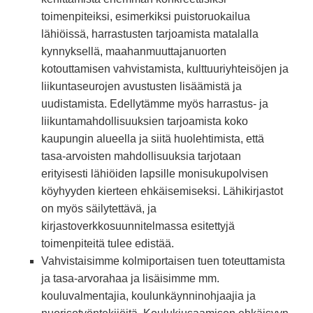
toimenpiteiksi, esimerkiksi puistoruokailua
lähiöissä, harrastusten tarjoamista matalalla
kynnyksellä, maahanmuuttajanuorten
kotouttamisen vahvistamista, kulttuuriyhteisöjen ja
liikuntaseurojen avustusten lisäämistä ja
uudistamista. Edellytämme myös harrastus- ja
liikuntamahdollisuuksien tarjoamista koko
kaupungin alueella ja siitä huolehtimista, että
tasa-arvoisten mahdollisuuksia tarjotaan
erityisesti lähiöiden lapsille monisukupolvisen
köyhyyden kierteen ehkäisemiseksi. Lähikirjastot
on myös säilytettävä, ja
kirjastoverkkosuunnitelmassa esitettyjä
toimenpiteitä tulee edistää.
Vahvistaisimme kolmiportaisen tuen toteuttamista
ja tasa-arvorahaa ja lisäisimme mm.
kouluvalmentajia, koulunkäynninohjaajia ja