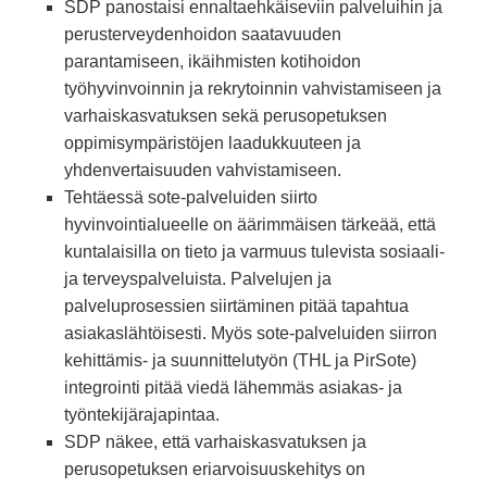
SDP panostaisi ennaltaehkäiseviin palveluihin ja
perusterveydenhoidon saatavuuden
parantamiseen, ikäihmisten kotihoidon
työhyvinvoinnin ja rekrytoinnin vahvistamiseen ja
varhaiskasvatuksen sekä perusopetuksen
oppimisympäristöjen laadukkuuteen ja
yhdenvertaisuuden vahvistamiseen.
Tehtäessä sote-palveluiden siirto
hyvinvointialueelle on äärimmäisen tärkeää, että
kuntalaisilla on tieto ja varmuus tulevista sosiaali-
ja terveyspalveluista. Palvelujen ja
palveluprosessien siirtäminen pitää tapahtua
asiakaslähtöisesti. Myös sote-palveluiden siirron
kehittämis- ja suunnittelutyön (THL ja PirSote)
integrointi pitää viedä lähemmäs asiakas- ja
työntekijärajapintaa.
SDP näkee, että varhaiskasvatuksen ja
perusopetuksen eriarvoisuuskehitys on