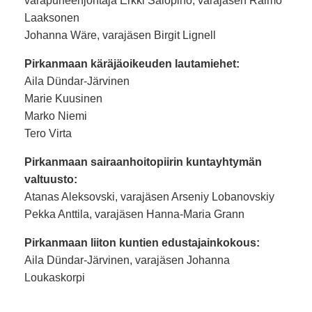
varapuheenjohtaja Erkki Salopino, varajäsen Raimo
Laaksonen
Johanna Wäre, varajäsen Birgit Lignell
Pirkanmaan käräjäoikeuden lautamiehet:
Aila Dündar-Järvinen
Marie Kuusinen
Marko Niemi
Tero Virta
Pirkanmaan sairaanhoitopiirin kuntayhtymän
valtuusto:
Atanas Aleksovski, varajäsen Arseniy Lobanovskiy
Pekka Anttila, varajäsen Hanna-Maria Grann
Pirkanmaan liiton kuntien edustajainkokous:
Aila Dündar-Järvinen, varajäsen Johanna
Loukaskorpi