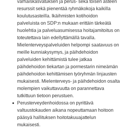
varhaiskasvatuksen ja perus- sekä toisen asteen
resurssit sekä pienentää ryhmäkokoja kaikilla
koulutusasteilla. Ikäihmisten kotihoidon
palveluista on SDP:n mukaan erittäin tärkeätä
huolehtia ja palveluasumisessa hoitajamitoitus on
toteutettava lain edellyttämällä tavalla.
Mielenterveyspalveluiden helpompi saatavuus on
meille kunniakysymys, ja päihdehoidon
palveluiden kehittämistä tulee jatkaa
päihdehoidon tiekartan ja pormestarin nimeämän
päihdehoidon kehittämisen työryhmän linjausten
mukaisesti. Mielenterveys- ja päihdehoidon osalta
molempien vaikuttavuutta on parannettava
tutkittuun tietoon perustuen.
Perusterveydenhoidossa on pyrittävä
valtuustokauden aikana nopeuttamaan hoitoon
pääsyä hallituksen hoitotakuuajattelun
mukaisesti.