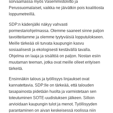
sorvaamassa myös Vasemmistoliitto ja
Perussuomalaiset, vaikka ne jäivätkin pois koalitiosta
loppumetreillä.
SDP:n kädenjälki näkyy vahvasti
pormestariohjelmassa. Olemme saaneet sinne paljon
tavoitteitamme ja olemme tyytyväisiä lopputulokseen.
Meille tärkeää oli turvata kaupungin kasvu
sosiaalisesti ja ekologisesti kestävällä tavalla.
Ohjelma on laaja ja sisältöä on paljon. Nostan esiin
muutaman teeman, jotka ovat meille olleet erityisen
tärkeitä.
Ensinnäkin talous ja työllisyys linjaukset ovat
kannatettavia. SDP:lle on tärkeää, että talouden
tasapainosta pidetään huolta ja varmistetaan sen
toteutuminen SOTE-uudistuksen jälkeen. Silloin
arvioidaan kaupungin tulot ja menot. Työllisyyden
parantaminen on aivan keskeisessä roolissa niin