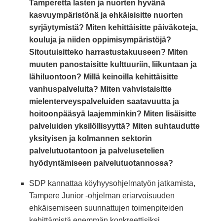
Tamperetta lasten ja nuorten hyvänä
kasvuympäristönä ja ehkäisisitte nuorten
syrjäytymistä? Miten kehittäisitte päiväkoteja,
kouluja ja niiden oppimisympäristöjä?
Sitoutuisitteko harrastustakuuseen? Miten
muuten panostaisitte kulttuuriin, liikuntaan ja
lähiluontoon? Millä keinoilla kehittäisitte
vanhuspalveluita? Miten vahvistaisitte
mielenterveyspalveluiden saatavuutta ja
hoitoonpääsyä laajemminkin? Miten lisäisitte
palveluiden yksilöllisyyttä? Miten suhtaudutte
yksityisen ja kolmannen sektorin
palvelutuotantoon ja palvelusetelien
hyödyntämiseen palvelutuotannossa?
SDP kannattaa köyhyysohjelmatyön jatkamista,
Tampere Junior -ohjelman eriarvoisuuden
ehkäisemiseen suunnattujen toimenpiteiden
kehittämistä enemmän konkreettisiksi