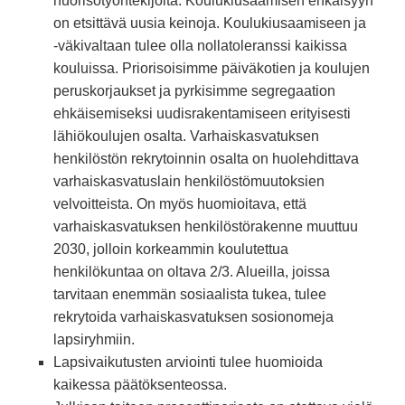
nuorisotyöntekijöitä. Koulukiusaamisen ehkäisyyn
on etsittävä uusia keinoja. Koulukiusaamiseen ja
-väkivaltaan tulee olla nollatoleranssi kaikissa
kouluissa. Priorisoisimme päiväkotien ja koulujen
peruskorjaukset ja pyrkisimme segregaation
ehkäisemiseksi uudisrakentamiseen erityisesti
lähiökoulujen osalta. Varhaiskasvatuksen
henkilöstön rekrytoinnin osalta on huolehdittava
varhaiskasvatuslain henkilöstömuutoksien
velvoitteista. On myös huomioitava, että
varhaiskasvatuksen henkilöstörakenne muuttuu
2030, jolloin korkeammin koulutettua
henkilökuntaa on oltava 2/3. Alueilla, joissa
tarvitaan enemmän sosiaalista tukea, tulee
rekrytoida varhaiskasvatuksen sosionomeja
lapsiryhmiin.
Lapsivaikutusten arviointi tulee huomioida
kaikessa päätöksenteossa.