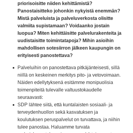
priorisoisitte niiden kehittämistä?
Panostaisitteko johonkin nykyistä enemmän?
Mistä palveluista ja palveluverkosta olisitte
valmiita supistamaan? Voidaanko jostain
luopua? Miten kehittäisitte palvelurakenteita ja
uudistaisitte toimintatapoja? Mihin asioihin
mahdollisen sotesiirron jälkeen kaupungin on
erityisesti panostettava?
Palveluihin on panostettava pitkäjänteisesti, sillä
niillä on keskeinen merkitys pito- ja vetovoimaan.
Näiden edellytyksenä esitämme monipuolisia
toimenpiteitä tulevalle valtuustokaudelle
seuraavasti:
SDP lähtee siitä, että kuntalaisten sosiaali- ja
terveydenhuollon sekä kasvatuksen ja
koulutuksen peruspalvelut on turvattava, ja niihin
tulee panostaa. Haluamme turvata