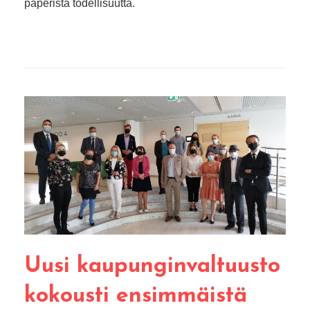
paperista todellisuutta.
Uusi kaupunginvaltuusto
kokousti ensimmäistä