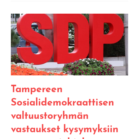
Tampereen
Sosialidemokraattisen
valtuustoryhmän
vastaukset kysymyksiin