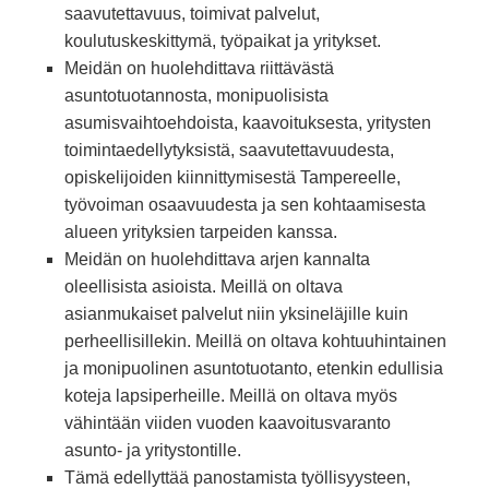
saavutettavuus, toimivat palvelut,
koulutuskeskittymä, työpaikat ja yritykset.
Meidän on huolehdittava riittävästä
asuntotuotannosta, monipuolisista
asumisvaihtoehdoista, kaavoituksesta, yritysten
toimintaedellytyksistä, saavutettavuudesta,
opiskelijoiden kiinnittymisestä Tampereelle,
työvoiman osaavuudesta ja sen kohtaamisesta
alueen yrityksien tarpeiden kanssa.
Meidän on huolehdittava arjen kannalta
oleellisista asioista. Meillä on oltava
asianmukaiset palvelut niin yksineläjille kuin
perheellisillekin. Meillä on oltava kohtuuhintainen
ja monipuolinen asuntotuotanto, etenkin edullisia
koteja lapsiperheille. Meillä on oltava myös
vähintään viiden vuoden kaavoitusvaranto
asunto- ja yritystontille.
Tämä edellyttää panostamista työllisyysteen,