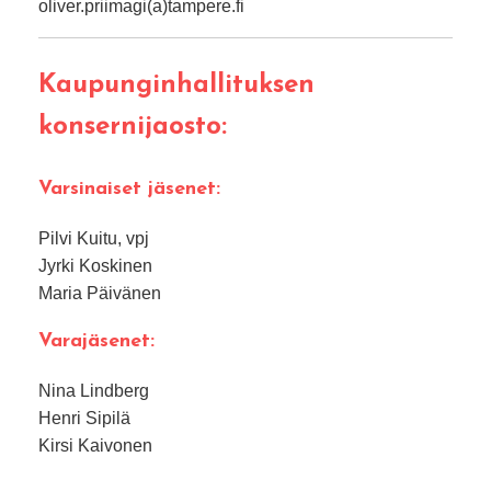
oliver.priimagi(a)tampere.fi
Kaupunginhallituksen
konsernijaosto:
Varsinaiset jäsenet:
Pilvi Kuitu, vpj
Jyrki Koskinen
Maria Päivänen
Varajäsenet:
Nina Lindberg
Henri Sipilä
Kirsi Kaivonen