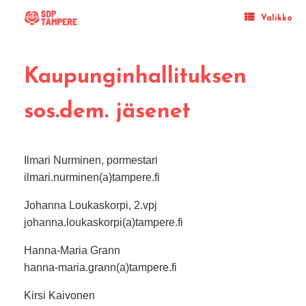
Skip
to
Valikko
content
Kaupunginhallituksen
sos.dem. jäsenet
Ilmari Nurminen, pormestari
ilmari.nurminen(a)tampere.fi
Johanna Loukaskorpi, 2.vpj
johanna.loukaskorpi(a)tampere.fi
Hanna-Maria Grann
hanna-maria.grann(a)tampere.fi
Kirsi Kaivonen