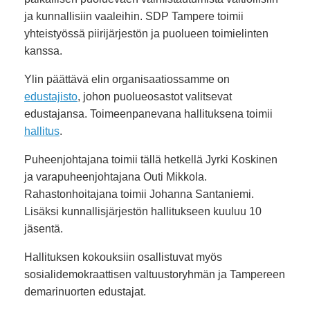
ja kunnallisiin vaaleihin. SDP Tampere toimii
yhteistyössä piirijärjestön ja puolueen toimielinten
kanssa.
Ylin päättävä elin organisaatiossamme on
edustajisto
, johon puolueosastot valitsevat
edustajansa. Toimeenpanevana hallituksena toimii
hallitus
.
Puheenjohtajana toimii tällä hetkellä Jyrki Koskinen
ja varapuheenjohtajana Outi Mikkola.
Rahastonhoitajana toimii Johanna Santaniemi.
Lisäksi kunnallisjärjestön hallitukseen kuuluu 10
jäsentä.
Hallituksen kokouksiin osallistuvat myös
sosialidemokraattisen valtuustoryhmän ja Tampereen
demarinuorten edustajat.