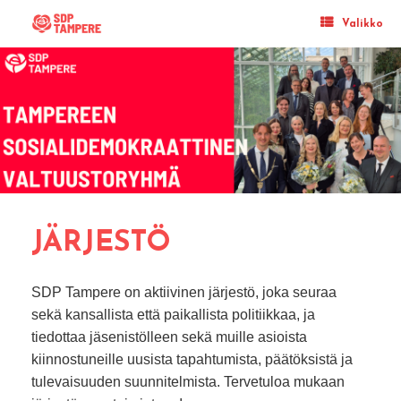
Skip
to
Valikko
content
JÄRJESTÖ
SDP Tampere on aktiivinen järjestö, joka seuraa
sekä kansallista että paikallista politiikkaa, ja
tiedottaa jäsenistölleen sekä muille asioista
kiinnostuneille uusista tapahtumista, päätöksistä ja
tulevaisuuden suunnitelmista. Tervetuloa mukaan