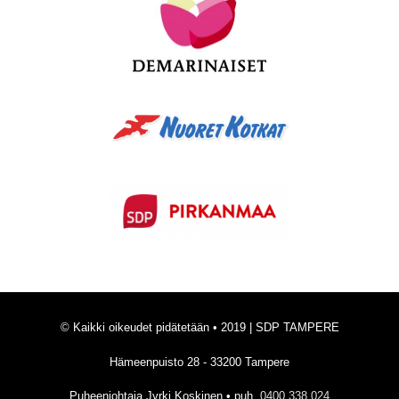
© Kaikki oikeudet pidätetään • 2019 | SDP TAMPERE
Hämeenpuisto 28 - 33200 Tampere
Puheenjohtaja Jyrki Koskinen • puh.
0400 338 024