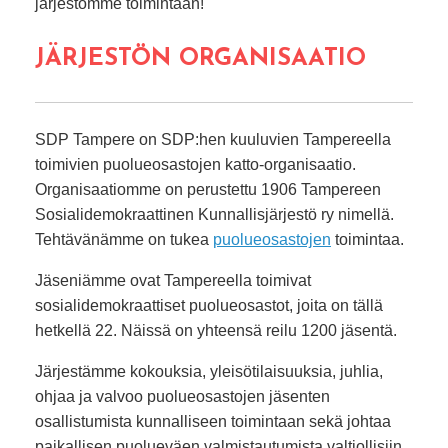
järjestömme toimintaan!
JÄRJESTÖN ORGANISAATIO
SDP Tampere on SDP:hen kuuluvien Tampereella
toimivien puolueosastojen katto-organisaatio.
Organisaatiomme on perustettu 1906 Tampereen
Sosialidemokraattinen Kunnallisjärjestö ry nimellä.
Tehtävänämme on tukea
puolueosastojen
toimintaa.
Jäseniämme ovat Tampereella toimivat
sosialidemokraattiset puolueosastot, joita on tällä
hetkellä 22. Näissä on yhteensä reilu 1200 jäsentä.
Järjestämme kokouksia, yleisötilaisuuksia, juhlia,
ohjaa ja valvoo puolueosastojen jäsenten
osallistumista kunnalliseen toimintaan sekä johtaa
paikallisen puolueväen valmistautumista valtiollisiin