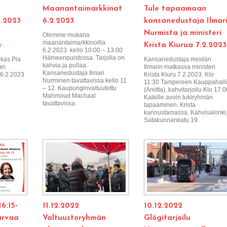
Maanantaimarkkinat
Tule tapaamaan
.2023
6.2.2023
kansanedustaja Ilmar
Nurmista ja ministeri
Olemme mukana
maanantaimarkkinoilla
a
Krista Kiurua 7.2.2023
6.2.2023. kello 10:00 – 13:00
Hämeenpuistossa. Tarjolla on
kas Pia
Kansanedustaja meidän
kahvia ja pullaa.
ian
Ilmarin matkassa ministeri
Kansanedustaja Ilmari
 6.2.2023
Krista Kiuru 7.2.2023. Klo
Nurminen tavattavissa kello 11
11:30 Tampereen Kauppahalli
– 12. Kaupunginvaltuutettu
(Aniitta), kahvitarjoilu Klo 17:0
Mahmoud Machaal
Kaikille avoin tukiryhmän
tavattavissa.
tapaaminen. Krista
kannustamassa. Kahvisalonki
Satakunnankatu 19.
16:15-
11.12.2022
10.12.2022
turvaa
Valtuustoryhmän
Glögitarjoilu