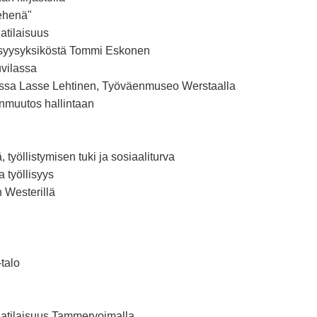
iehenä"
atilaisuus
llisyysyksiköstä Tommi Eskonen
uvilassa
massa Lasse Lehtinen, Työväenmuseo Werstaalla
onmuutos hallintaan
 työllistymisen tuki ja sosiaaliturva
a työllisyys
 Westerillä
talo
alatilaisuus Tammervoimalla