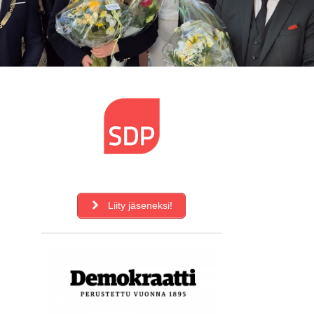
Liity jäseneksi!