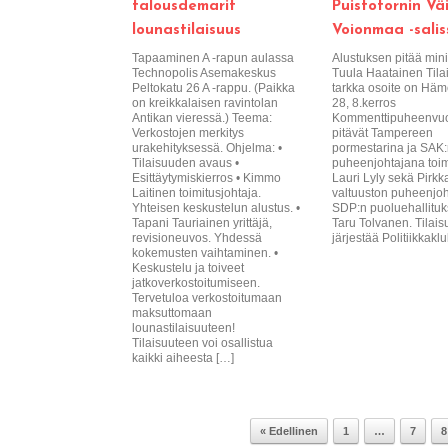
talousdemarit
Puistotornin Vä
lounastilaisuus
Voionmaa -salis
Tapaaminen A -rapun aulassa
Alustuksen pitää mini
Technopolis Asemakeskus
Tuula Haatainen Til
Peltokatu 26 A -rappu. (Paikka
tarkka osoite on Hä
on kreikkalaisen ravintolan
28, 8.kerros
Antikan vieressä.) Teema:
Kommenttipuheenvu
Verkostojen merkitys
pitävät Tampereen
urakehityksessä. Ohjelma: •
pormestarina ja SAK
Tilaisuuden avaus •
puheenjohtajana toim
Esittäytymiskierros • Kimmo
Lauri Lyly sekä Pirkk
Laitinen toimitusjohtaja.
valtuuston puheenjoh
Yhteisen keskustelun alustus. •
SDP:n puoluehallituk
Tapani Tauriainen yrittäjä,
Taru Tolvanen. Tilai
revisioneuvos. Yhdessä
järjestää Politiikkaklu
kokemusten vaihtaminen. •
Keskustelu ja toiveet
jatkoverkostoitumiseen.
Tervetuloa verkostoitumaan
maksuttomaan
lounastilaisuuteen!
Tilaisuuteen voi osallistua
kaikki aiheesta […]
« Edellinen
1
…
7
8