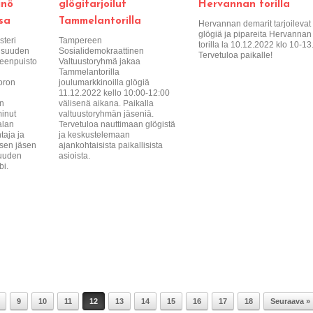
inö
glögitarjoilut
Hervannan torilla
sa
Tammelantorilla
Hervannan demarit tarjoilevat
glögiä ja pipareita Hervannan
steri
Tampereen
torilla la 10.12.2022 klo 10-13
aisuuden
Sosialidemokraattinen
Tervetuloa paikalle!
meenpuisto
Valtuustoryhmä jakaa
Tammelantorilla
oron
joulumarkkinoilla glögiä
11.12.2022 kello 10:00-12:00
:n
välisenä aikana. Paikalla
inut
valtuustoryhmän jäseniä.
alan
Tervetuloa nauttimaan glögistä
taja ja
ja keskustelemaan
sen jäsen
ajankohtaisista paikallisista
suuden
asioista.
bi.
9
10
11
12
13
14
15
16
17
18
Seuraava »