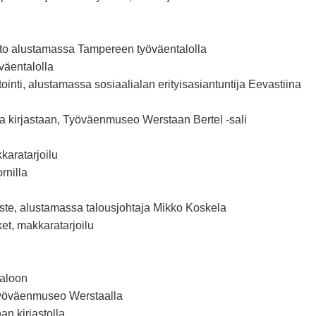
alto alustamassa Tampereen työväentalolla
väentalolla
tointi, alustamassa sosiaalialan erityisasiantuntija Eevastiina
 kirjastaan, Työväenmuseo Werstaan Bertel -sali
aratarjoilu
rnilla
ste, alustamassa talousjohtaja Mikko Koskela
t, makkaratarjoilu
taloon
Työväenmuseo Werstaalla
n kirjastolla