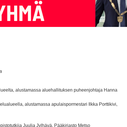
a
alueelta, alustamassa aluehallituksen puheenjohtaja Hanna
lualueella, alustamassa apulaispormestari Ilkka Porttikivi,
pistotutkija Juulia Jylhävä, Pääkirjasto Metso