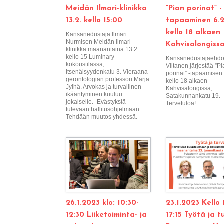
Meidän Ilmari-klinikka
”Pian porinat” -
13.2. kello 15:00
tapaaminen 6.2
kello 18 alkaen
Kansanedustaja Ilmari
Nurmisen Meidän Ilmari-
Kahvisalongiss
klinikka maanantaina 13.2.
kello 15 Luminary -
Kansanedustajaehdo
kokoustilassa,
Viitanen järjestää ”P
Itsenäisyydenkatu 3. Vieraana
porinat” -tapaamisen
gerontologian professori Marja
kello 18 alkaen
Jylhä. Arvokas ja turvallinen
Kahvisalongissa,
ikääntyminen kuuluu
Satakunnankatu 19.
jokaiselle. -Evästyksiä
Tervetuloa!
tulevaan hallitusohjelmaan.
Tehdään muutos yhdessä.
26.1.2023 klo: 10:30-
23.1.2023 Kello 
12:30 Liiketoiminta- ja
17:15 Työtä ja 