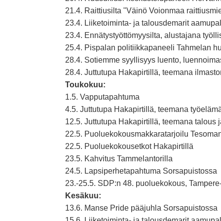
21.4. Raittiusilta "Väinö Voionmaa raittiusm
23.4. Liiketoiminta- ja talousdemarit aamupal
23.4. Ennätystyöttömyysilta, alustajana työ
25.4. Pispalan politiikkapaneeli Tahmelan h
28.4. Sotiemme syyllisyys luento, luennoi
28.4. Juttutupa Hakapirtillä, teemana ilmast
Toukokuu:
1.5. Vapputapahtuma
4.5. Juttutupa Hakapirtillä, teemana työelämä,
12.5. Juttutupa Hakapirtillä, teemana talous j
22.5. Puoluekokousmakkaratarjoilu Tesoman
22.5. Puoluekokousetkot Hakapirtillä
23.5. Kahvitus Tammelantorilla
24.5. Lapsiperhetapahtuma Sorsapuistossa
23.-25.5. SDP:n 48. puoluekokous, Tampere-
Kesäkuu:
13.6. Manse Pride pääjuhla Sorsapuistossa
15.6. Liiketoiminta- ja talousdemarit aamup