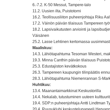
6.-7.2. K-50 Messut, Tampere-talo
11.2. Uusien ilta, Puistotorni
16.2. Teollisuusliiton puheenjohtaja Riku A
17.2. Väinön päivän tilaisuus Tampereen työ
18.2. Lapsivaikutusten arviointi ja lapsibudje
Väisänen
25.2. Lasse Lehtinen kertomassa uusimmasta
Maaliskuu:
14.3. Lähiötapahtuma Tesoman Westeri, makk
19.3. Minna Canthin päivän tilaisuus Puistoto
25.3. Edustajiston kevätkokous
26.3. Tampereen kaupungin tilinpäätös ennu
28.3. Lähiötapahtuma Niemenrannan S-Marke
Huhtikuu:
13.4. Maanantaimarkkinat Keskustorilla
14.4. Nekalab, tutustuminen uuteen kulttuuri
19.4. SDP:n puheenjohtaja Antti Lindtman 
20.4. Ruusuklubi keskustelupaneeli Hervanna