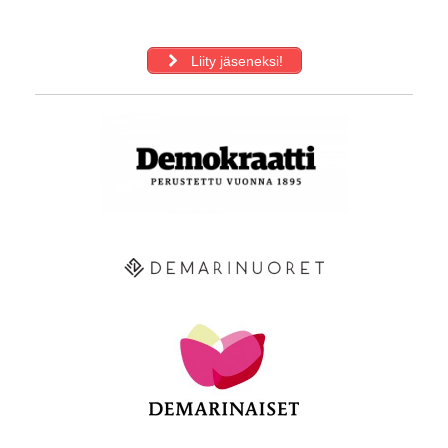
Liity jäseneksi!