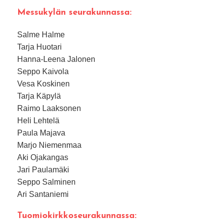
Messukylän seurakunnassa
:
Salme Halme
Tarja Huotari
Hanna-Leena Jalonen
Seppo Kaivola
Vesa Koskinen
Tarja Käpylä
Raimo Laaksonen
Heli Lehtelä
Paula Majava
Marjo Niemenmaa
Aki Ojakangas
Jari Paulamäki
Seppo Salminen
Ari Santaniemi
Tuomiokirkkoseurakunnassa
: