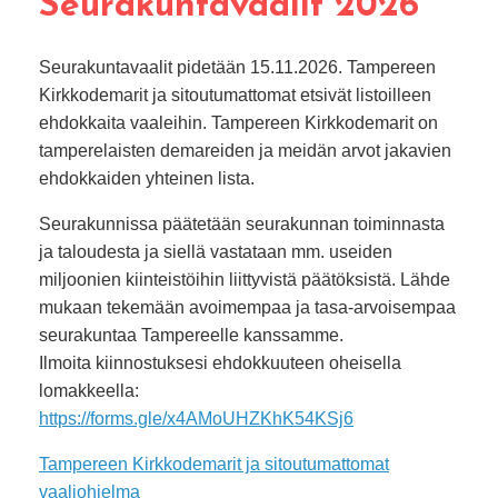
Seurakuntavaalit 2026
Seurakuntavaalit pidetään 15.11.2026. Tampereen
Kirkkodemarit ja sitoutumattomat etsivät listoilleen
ehdokkaita vaaleihin. Tampereen Kirkkodemarit on
tamperelaisten demareiden ja meidän arvot jakavien
ehdokkaiden yhteinen lista.
Seurakunnissa päätetään seurakunnan toiminnasta
ja taloudesta ja siellä vastataan mm. useiden
miljoonien kiinteistöihin liittyvistä päätöksistä. Lähde
mukaan tekemään avoimempaa ja tasa-arvoisempaa
seurakuntaa Tampereelle kanssamme.
Ilmoita kiinnostuksesi ehdokkuuteen oheisella
lomakkeella:
https://forms.gle/x4AMoUHZKhK54KSj6
Tampereen Kirkkodemarit ja sitoutumattomat
vaaliohjelma