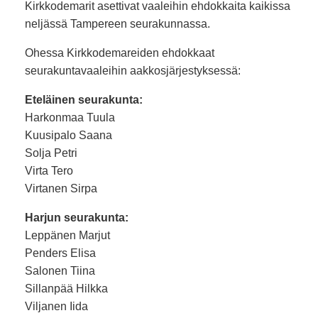
Kirkkodemarit asettivat vaaleihin ehdokkaita kaikissa
neljässä Tampereen seurakunnassa.
Ohessa Kirkkodemareiden ehdokkaat
seurakuntavaaleihin aakkosjärjestyksessä:
Eteläinen seurakunta:
Harkonmaa Tuula
Kuusipalo Saana
Solja Petri
Virta Tero
Virtanen Sirpa
Harjun seurakunta:
Leppänen Marjut
Penders Elisa
Salonen Tiina
Sillanpää Hilkka
Viljanen Iida