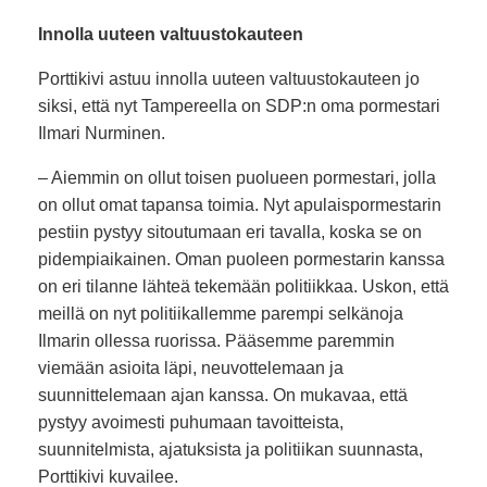
Innolla uuteen valtuustokauteen
Porttikivi astuu innolla uuteen valtuustokauteen jo
siksi, että nyt Tampereella on SDP:n oma pormestari
Ilmari Nurminen.
– Aiemmin on ollut toisen puolueen pormestari, jolla
on ollut omat tapansa toimia. Nyt apulaispormestarin
pestiin pystyy sitoutumaan eri tavalla, koska se on
pidempiaikainen. Oman puoleen pormestarin kanssa
on eri tilanne lähteä tekemään politiikkaa. Uskon, että
meillä on nyt politiikallemme parempi selkänoja
Ilmarin ollessa ruorissa. Pääsemme paremmin
viemään asioita läpi, neuvottelemaan ja
suunnittelemaan ajan kanssa. On mukavaa, että
pystyy avoimesti puhumaan tavoitteista,
suunnitelmista, ajatuksista ja politiikan suunnasta,
Porttikivi kuvailee.