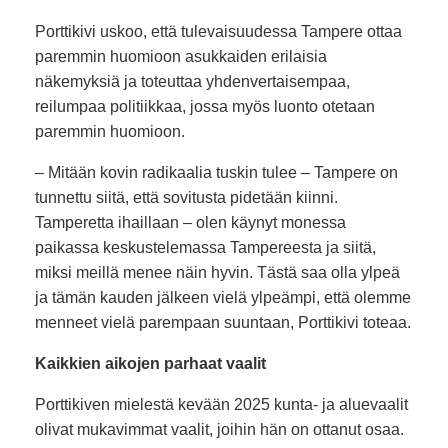
Porttikivi uskoo, että tulevaisuudessa Tampere ottaa
paremmin huomioon asukkaiden erilaisia
näkemyksiä ja toteuttaa yhdenvertaisempaa,
reilumpaa politiikkaa, jossa myös luonto otetaan
paremmin huomioon.
– Mitään kovin radikaalia tuskin tulee – Tampere on
tunnettu siitä, että sovitusta pidetään kiinni.
Tamperetta ihaillaan – olen käynyt monessa
paikassa keskustelemassa Tampereesta ja siitä,
miksi meillä menee näin hyvin. Tästä saa olla ylpeä
ja tämän kauden jälkeen vielä ylpeämpi, että olemme
menneet vielä parempaan suuntaan, Porttikivi toteaa.
Kaikkien aikojen parhaat vaalit
Porttikiven mielestä kevään 2025 kunta- ja aluevaalit
olivat mukavimmat vaalit, joihin hän on ottanut osaa.