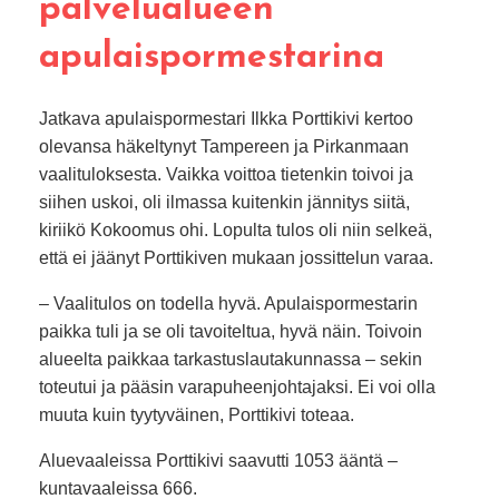
palvelualueen
apulaispormestarina
Jatkava apulaispormestari Ilkka Porttikivi kertoo
olevansa häkeltynyt Tampereen ja Pirkanmaan
vaalituloksesta. Vaikka voittoa tietenkin toivoi ja
siihen uskoi, oli ilmassa kuitenkin jännitys siitä,
kiriikö Kokoomus ohi. Lopulta tulos oli niin selkeä,
että ei jäänyt Porttikiven mukaan jossittelun varaa.
– Vaalitulos on todella hyvä. Apulaispormestarin
paikka tuli ja se oli tavoiteltua, hyvä näin. Toivoin
alueelta paikkaa tarkastuslautakunnassa – sekin
toteutui ja pääsin varapuheenjohtajaksi. Ei voi olla
muuta kuin tyytyväinen, Porttikivi toteaa.
Aluevaaleissa Porttikivi saavutti 1053 ääntä –
kuntavaaleissa 666.