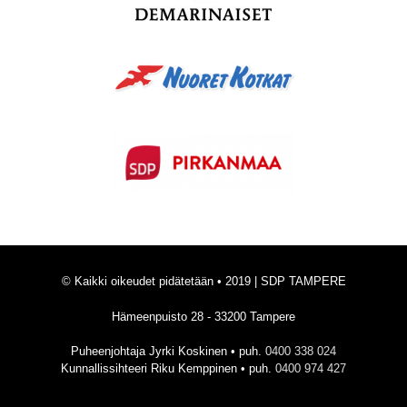
© Kaikki oikeudet pidätetään • 2019 | SDP TAMPERE
Hämeenpuisto 28 - 33200 Tampere
Puheenjohtaja Jyrki Koskinen • puh.
0400 338 024
Kunnallissihteeri Riku Kemppinen • puh.
0400 974 427