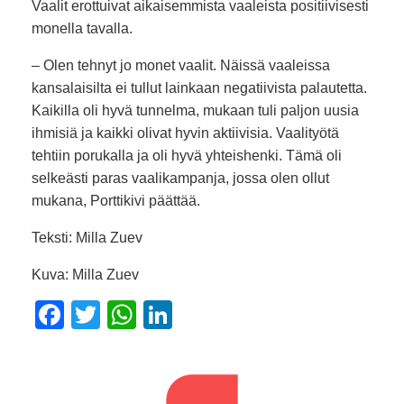
Vaalit erottuivat aikaisemmista vaaleista positiivisesti
monella tavalla.
– Olen tehnyt jo monet vaalit. Näissä vaaleissa
kansalaisilta ei tullut lainkaan negatiivista palautetta.
Kaikilla oli hyvä tunnelma, mukaan tuli paljon uusia
ihmisiä ja kaikki olivat hyvin aktiivisia. Vaalityötä
tehtiin porukalla ja oli hyvä yhteishenki. Tämä oli
selkeästi paras vaalikampanja, jossa olen ollut
mukana, Porttikivi päättää.
Teksti: Milla Zuev
Kuva: Milla Zuev
F
T
W
Li
a
wi
h
n
c
tt
at
k
e
er
s
e