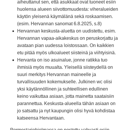
aiheuttanut sen, että asukkaat ovat tuoneet esiin
huolensa alueen siivottomuudesta: viheralueiden
käytön yleisenä käymälänä sekä roskaamisen.
(esim. Hervannan sanomat 6.8.2025, s.8)
Hervannan keskusta-aluetta on uudistettu, esim.
Hervannan vapaa-aikakeskus on peruskorjattu ja
avataan pian uudessa loistossaan. On kaikkien
etu pitää myös ulkoalueet siisteinä ja viihtyisinä.
Hervanta on iso asuinalue, jonne ratikka tuo
ihmisiä myös muualta. Yleisellä siisteydellä on
suuri merkitys Hervannan maineelle ja
turvallisuuden kokemukselle. Julkinen wc olisi
yksi käytännöllinen ja suhteellisen edullinen
keino vaikuttaa asiaan, jotta mainetta saataisiin
parannettua. Keskusta-alueella tähän asiaan on
jo satsattu ja nyt kaupungin olisi hyvä kohdistaa
katseensa Hervantaan.
Pormestariohjelmassa on nostettu vahvasti esiin