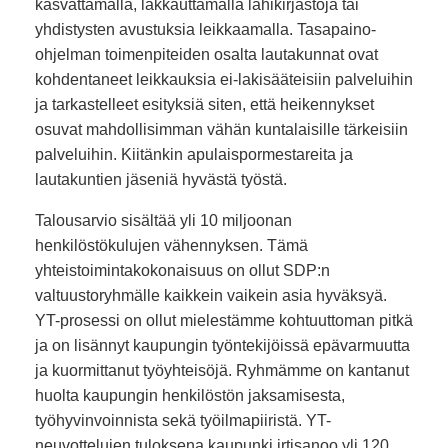
kasvattamalla, lakkauttamalla lähikirjastoja tai
yhdistysten avustuksia leikkaamalla. Tasapaino-
ohjelman toimenpiteiden osalta lautakunnat ovat
kohdentaneet leikkauksia ei-lakisääteisiin palveluihin
ja tarkastelleet esityksiä siten, että heikennykset
osuvat mahdollisimman vähän kuntalaisille tärkeisiin
palveluihin. Kiitänkin apulaispormestareita ja
lautakuntien jäseniä hyvästä työstä.
Talousarvio sisältää yli 10 miljoonan
henkilöstökulujen vähennyksen. Tämä
yhteistoimintakokonaisuus on ollut SDP:n
valtuustoryhmälle kaikkein vaikein asia hyväksyä.
YT-prosessi on ollut mielestämme kohtuuttoman pitkä
ja on lisännyt kaupungin työntekijöissä epävarmuutta
ja kuormittanut työyhteisöjä. Ryhmämme on kantanut
huolta kaupungin henkilöstön jaksamisesta,
työhyvinvoinnista sekä työilmapiiristä. YT-
neuvottelujen tuloksena kaupunki irtisanoo yli 120