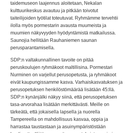
taidemuseon laajennus aloitetaan, Nekalan
kulttuurikeskus avautuu ja pitkään toivotut
taiteilijoiden työtilat toteutuvat. Ryhmämme tervehtii
ilolla myös pormestarin avausta muumeista ja
muumien näkyvyyden hyödyntämistä matkailussa.
Saunojia hellitään Rauhaniemen saunan
perusparantamisella.
SDP:n valtakunnallinen tavoite on pitää
peruskoulujen ryhmäkoot maltillisina. Pormestari
Nurminen on varjellut perusopetusta, ja ryhmäkoot
eivät kaupungissamme kasva. Varhaiskasvatuksen ja
perusopetuksen henkilöstömäärää lisätään 45:llä.
SDP:n kynänjälki näkyy siinä, että perusopetuksen
tasa-arvorahaa lisätään merkittävästi. Meille on
tärkeätä, että jokaisella lapsella ja nuorella
Tampereella on mahdollisuus kasvaa, oppia ja
harrastaa taustastaan ja asuinympäristöstään