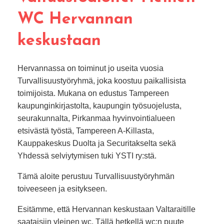
WC Hervannan
keskustaan
Hervannassa on toiminut jo useita vuosia
Turvallisuustyöryhmä, joka koostuu paikallisista
toimijoista. Mukana on edustus Tampereen
kaupunginkirjastolta, kaupungin työsuojelusta,
seurakunnalta, Pirkanmaa hyvinvointialueen
etsivästä työstä, Tampereen A-Killasta,
Kauppakeskus Duolta ja Securitakselta sekä
Yhdessä selviytymisen tuki YSTI ry:stä.
Tämä aloite perustuu Turvallisuustyöryhmän
toiveeseen ja esitykseen.
Esitämme, että Hervannan keskustaan Valtaraitille
saataisiin yleinen wc. Tällä hetkellä wc:n puute