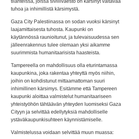
tilanteissa, joissa siviiliväestö on kärsinyt valtavaa
tuhoa ja inhimillistä kärsimystä.
Gaza City Palestiinassa on sodan vuoksi kärsinyt
laajamittaisesta tuhosta. Kaupunki on
käytännössä raunioitunut, ja tulevaisuudessa sen
jälleenrakennus tulee olemaan yksi aikamme
suurimmista humanitaarisista haasteista.
Tampereella on mahdollisuus olla eturintamassa
kaupunkina, joka rakentaa yhteyttä myös niihin,
joihin on kohdistunut mittaamattoman suuri
inhimillinen kärsimys. Esitämme että Tampereen
kaupunki aloittaa valmistelut humanitaariseen
yhteistyöhön tähtäävän yhteyden luomiseksi Gaza
Cityyn ja selvittää edellytyksiä mahdolliselle
ystäväkaupunkisuhteen käynnistämiselle.
Valmistelussa voidaan selvittää muun muassa: