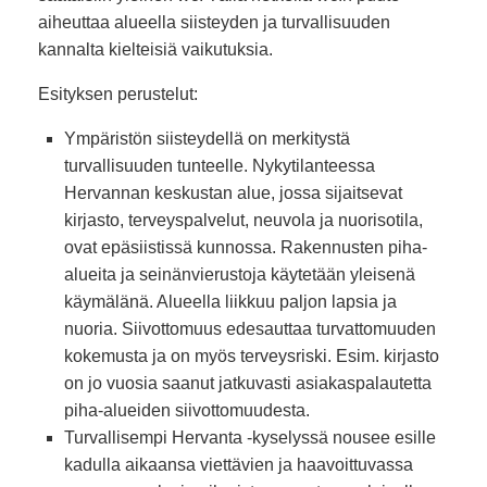
aiheuttaa alueella siisteyden ja turvallisuuden
kannalta kielteisiä vaikutuksia.
Esityksen perustelut:
Ympäristön siisteydellä on merkitystä
turvallisuuden tunteelle. Nykytilanteessa
Hervannan keskustan alue, jossa sijaitsevat
kirjasto, terveyspalvelut, neuvola ja nuorisotila,
ovat epäsiistissä kunnossa. Rakennusten piha-
alueita ja seinänvierustoja käytetään yleisenä
käymälänä. Alueella liikkuu paljon lapsia ja
nuoria. Siivottomuus edesauttaa turvattomuuden
kokemusta ja on myös terveysriski. Esim. kirjasto
on jo vuosia saanut jatkuvasti asiakaspalautetta
piha-alueiden siivottomuudesta.
Turvallisempi Hervanta -kyselyssä nousee esille
kadulla aikaansa viettävien ja haavoittuvassa