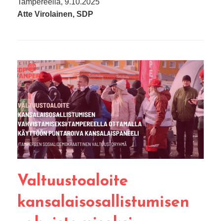
Tampereella, 9.10.2025
Atte Virolainen, SDP
Valtuustoaloite
kansalaisosallistumisen