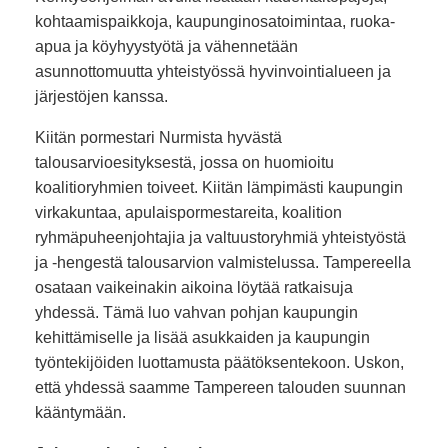
kohtaamispaikkoja, kaupunginosatoimintaa, ruoka-
apua ja köyhyystyötä ja vähennetään
asunnottomuutta yhteistyössä hyvinvointialueen ja
järjestöjen kanssa.
Kiitän pormestari Nurmista hyvästä
talousarvioesityksestä, jossa on huomioitu
koalitioryhmien toiveet. Kiitän lämpimästi kaupungin
virkakuntaa, apulaispormestareita, koalition
ryhmäpuheenjohtajia ja valtuustoryhmiä yhteistyöstä
ja -hengestä talousarvion valmistelussa. Tampereella
osataan vaikeinakin aikoina löytää ratkaisuja
yhdessä. Tämä luo vahvan pohjan kaupungin
kehittämiselle ja lisää asukkaiden ja kaupungin
työntekijöiden luottamusta päätöksentekoon. Uskon,
että yhdessä saamme Tampereen talouden suunnan
kääntymään.