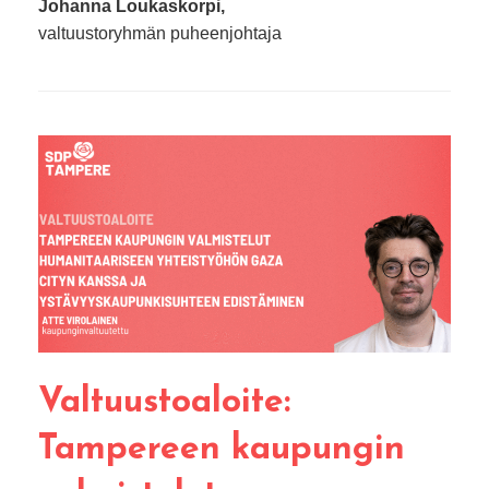
Johanna Loukaskorpi,
valtuustoryhmän puheenjohtaja
Valtuustoaloite:
Tampereen kaupungin