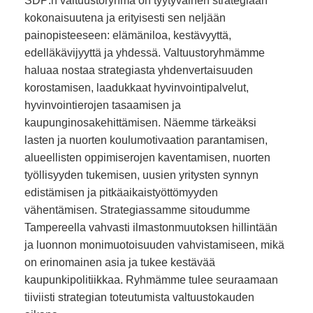
SDP:n valtuustoryhmä on tyytyväinen strategiaan
kokonaisuutena ja erityisesti sen neljään
painopisteeseen: elämäniloa, kestävyyttä,
edelläkävijyyttä ja yhdessä. Valtuustoryhmämme
haluaa nostaa strategiasta yhdenvertaisuuden
korostamisen, laadukkaat hyvinvointipalvelut,
hyvinvointierojen tasaamisen ja
kaupunginosakehittämisen. Näemme tärkeäksi
lasten ja nuorten koulumotivaation parantamisen,
alueellisten oppimiserojen kaventamisen, nuorten
työllisyyden tukemisen, uusien yritysten synnyn
edistämisen ja pitkäaikaistyöttömyyden
vähentämisen. Strategiassamme sitoudumme
Tampereella vahvasti ilmastonmuutoksen hillintään
ja luonnon monimuotoisuuden vahvistamiseen, mikä
on erinomainen asia ja tukee kestävää
kaupunkipolitiikkaa. Ryhmämme tulee seuraamaan
tiiviisti strategian toteutumista valtuustokauden