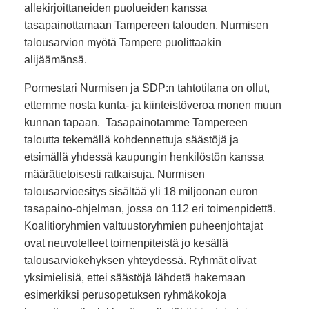
allekirjoittaneiden puolueiden kanssa
tasapainottamaan Tampereen talouden. Nurmisen
talousarvion myötä Tampere puolittaakin
alijäämänsä.
Pormestari Nurmisen ja SDP:n tahtotilana on ollut,
ettemme nosta kunta- ja kiinteistöveroa monen muun
kunnan tapaan. Tasapainotamme Tampereen
taloutta tekemällä kohdennettuja säästöjä ja
etsimällä yhdessä kaupungin henkilöstön kanssa
määrätietoisesti ratkaisuja. Nurmisen
talousarvioesitys sisältää yli 18 miljoonan euron
tasapaino-ohjelman, jossa on 112 eri toimenpidettä.
Koalitioryhmien valtuustoryhmien puheenjohtajat
ovat neuvotelleet toimenpiteistä jo kesällä
talousarviokehyksen yhteydessä. Ryhmät olivat
yksimielisiä, ettei säästöjä lähdetä hakemaan
esimerkiksi perusopetuksen ryhmäkokoja