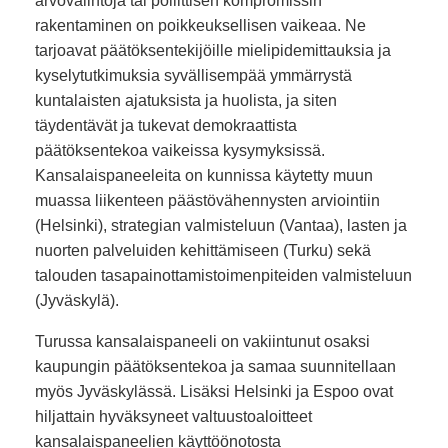
arvovalintoja tai poliittisen kompromissin
rakentaminen on poikkeuksellisen vaikeaa. Ne
tarjoavat päätöksentekijöille mielipidemittauksia ja
kyselytutkimuksia syvällisempää ymmärrystä
kuntalaisten ajatuksista ja huolista, ja siten
täydentävät ja tukevat demokraattista
päätöksentekoa vaikeissa kysymyksissä.
Kansalaispaneeleita on kunnissa käytetty muun
muassa liikenteen päästövähennysten arviointiin
(Helsinki), strategian valmisteluun (Vantaa), lasten ja
nuorten palveluiden kehittämiseen (Turku) sekä
talouden tasapainottamistoimenpiteiden valmisteluun
(Jyväskylä).
Turussa kansalaispaneeli on vakiintunut osaksi
kaupungin päätöksentekoa ja samaa suunnitellaan
myös Jyväskylässä. Lisäksi Helsinki ja Espoo ovat
hiljattain hyväksyneet valtuustoaloitteet
kansalaispaneelien käyttöönotosta