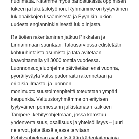
huolimatta. Kiitämme myös panostuksista oppimisen
tukeen ja lukutaitotyöhön. Ryhmämme on tyytyväinen
lukiopaikkojen lisäämisestä ja Pyynikin lukion
uudesta englanninkielisestä lukiolinjasta.
Raitiotien rakentaminen jatkuu Pirkkalan ja
Linnainmaan suuntaan. Talousarviossa edistetään
kohtuuhintaista asumista ja tätä avitetaan
kaavoittamalla yli 3000 tonttia vuodessa.
Luonnonsuojeluohjelma päivitetään ensi vuonna,
pyöräilyväylä Valssipadonraitti rakennetaan ja
erilaisia ilmasto- ja luonnon
monimuotoisuustoimenpiteitä toteutetaan ympäri
kaupunkia. Valtuustoryhmämme on erityisen
tyytyväinen pormestarin julkistamaan kaikkien
Tampere -kehitysohjelmaan, jossa korostuu
yhdenvertaisuus, osallisuus ja yhteisöllisyys – juuri
ne arvot, joita tässä ajassa tarvitaan.
Kehitysohjelman avulla lisätään kädentaitopajoja,