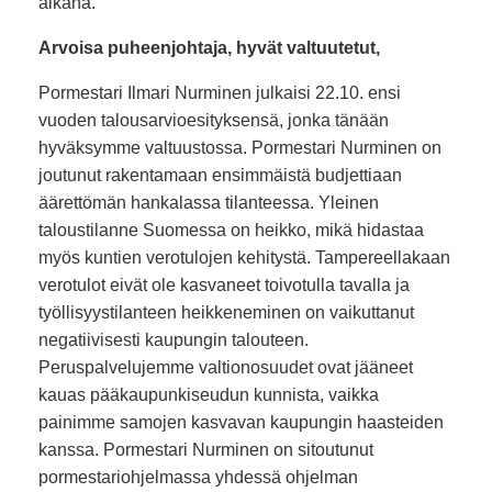
aikana.
Arvoisa puheenjohtaja, hyvät valtuutetut,
Pormestari Ilmari Nurminen julkaisi 22.10. ensi
vuoden talousarvioesityksensä, jonka tänään
hyväksymme valtuustossa. Pormestari Nurminen on
joutunut rakentamaan ensimmäistä budjettiaan
äärettömän hankalassa tilanteessa. Yleinen
taloustilanne Suomessa on heikko, mikä hidastaa
myös kuntien verotulojen kehitystä. Tampereellakaan
verotulot eivät ole kasvaneet toivotulla tavalla ja
työllisyystilanteen heikkeneminen on vaikuttanut
negatiivisesti kaupungin talouteen.
Peruspalvelujemme valtionosuudet ovat jääneet
kauas pääkaupunkiseudun kunnista, vaikka
painimme samojen kasvavan kaupungin haasteiden
kanssa. Pormestari Nurminen on sitoutunut
pormestariohjelmassa yhdessä ohjelman