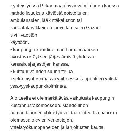
• yhteistyössä Pirkanmaan hyvinvointialueen kanssa
mahdollisuuksia käytöstä poistettujen
ambulanssien, lääkintäkaluston tai
sairaalatarvikkeiden luovuttamiseen Gazan
siviiliväestön
käyttöön,
• kaupungin koordinoiman humanitaarisen
avustuskeräyksen järjestämistä yhdessä
kansalaisjärjestöjen kanssa,
• kulttuurivaihdon suunnittelua
• sekä myöhemmässä vaiheessa kaupunkien välistä
ystävyyskaupunkitoimintaa.
Aloitteella ei ole merkittävää vaikutusta kaupungin
kustannusrakenteeseen. Mahdollinen
humanitaarinen yhteistyö voidaan toteuttaa pääosin
olemassa olevien verkostojen,
yhteistyökumppaneiden ja lahjoitusten kautta.