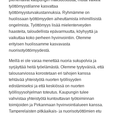
työttömyystilanne kasvattaa
työttömyysturvakustannuksia. Ryhmämme on
huolissaan työttömyyden aiheuttamista inhimillisistä
ongelmista. Työttömyys lisää mielenterveyden
haasteita, taloudellista epävarmuutta, köyhyyttä ja
vaikuttaa koko perheen hyvinvointiin. Olemme
erityisen huolissamme kasvavasta
nuorisotyöttömyydestä.
Meillä ei ole varaa menettää nuoria sukupolvia ja
syrjäyttää heitä työelämästä. Olemme tyytyväisiä, että
talousarviossa korostetaan eri tahojen kanssa
tehtävää yhteistyötä nuorten työllisyyden
edistämiseksi ja että keskiössä on nuorten
työllisyysohjelman toteutus. Kaupungin tulee
vahvistaa yhteistyötä kuntouttavan työtoiminnan
toimijoiden ja Pirkanmaan hyvinvointialueen kanssa.
Tamperelaisten pitkäaikais- ja nuorisotyöttömien etu