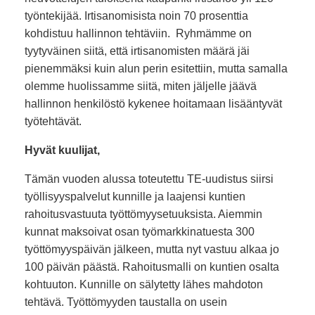
työntekijää. Irtisanomisista noin 70 prosenttia
kohdistuu hallinnon tehtäviin. Ryhmämme on
tyytyväinen siitä, että irtisanomisten määrä jäi
pienemmäksi kuin alun perin esitettiin, mutta samalla
olemme huolissamme siitä, miten jäljelle jäävä
hallinnon henkilöstö kykenee hoitamaan lisääntyvät
työtehtävät.
Hyvät kuulijat,
Tämän vuoden alussa toteutettu TE-uudistus siirsi
työllisyyspalvelut kunnille ja laajensi kuntien
rahoitusvastuuta työttömyysetuuksista. Aiemmin
kunnat maksoivat osan työmarkkinatuesta 300
työttömyyspäivän jälkeen, mutta nyt vastuu alkaa jo
100 päivän päästä. Rahoitusmalli on kuntien osalta
kohtuuton. Kunnille on sälytetty lähes mahdoton
tehtävä. Työttömyyden taustalla on usein