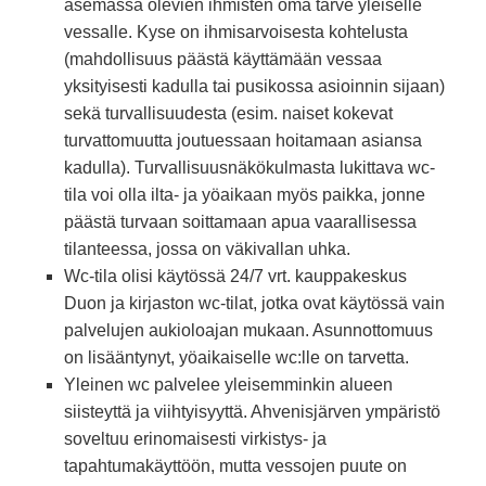
asemassa olevien ihmisten oma tarve yleiselle
vessalle. Kyse on ihmisarvoisesta kohtelusta
(mahdollisuus päästä käyttämään vessaa
yksityisesti kadulla tai pusikossa asioinnin sijaan)
sekä turvallisuudesta (esim. naiset kokevat
turvattomuutta joutuessaan hoitamaan asiansa
kadulla). Turvallisuusnäkökulmasta lukittava wc-
tila voi olla ilta- ja yöaikaan myös paikka, jonne
päästä turvaan soittamaan apua vaarallisessa
tilanteessa, jossa on väkivallan uhka.
Wc-tila olisi käytössä 24/7 vrt. kauppakeskus
Duon ja kirjaston wc-tilat, jotka ovat käytössä vain
palvelujen aukioloajan mukaan. Asunnottomuus
on lisääntynyt, yöaikaiselle wc:lle on tarvetta.
Yleinen wc palvelee yleisemminkin alueen
siisteyttä ja viihtyisyyttä. Ahvenisjärven ympäristö
soveltuu erinomaisesti virkistys- ja
tapahtumakäyttöön, mutta vessojen puute on