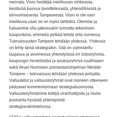
meinata. Visio herättää mielikuvan rohkeasta,
kestävää kasvua tavoittelevasta, yhteisöllisestä ja
elinvoimaisesta Tampereesta. Visio ei ole vain
mielikuva vaan se on myös tahtotila. Olemme ja
haluamme olla jatkossakin tunnettu tekemisen
kaupunkina, emmekä pelkää tehdä siitä numeroa.
Tulevaisuuden Tampere tehdään yhdessä. Yhdessä
on tehty tämä strategiakin. Sitä on valmisteltu
laajassa ja avoimessa yhteistyössä eri sidosryhmiä,
kaupungin henkilöstöä ja asukasryhmiä osallistaen
sekä Ilmari Nurmisen pormestariohjelman Meidän
Tampere – tulevaisuus tehdään yhdessä pohjalta.
Valtuutetut ja valtuustoryhmät ovat moneen otteeseen
päässeet kommentoimaan strategialuonnosta.
Valtuustoryhmämme kiittää viranhaltijoita ja muita
puolueita hyvästä yhteistyöstä
strategiavalmistelussa.