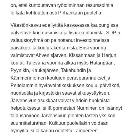
on, ettei kuntouttavan työtoiminnan resurssointia
leikata kohtuuttomasti Pirhankaan puolella.
Väestönkasvu edellyttää kasvavassa kaupungissa
palveluverkon uusimista ja lisärakentamista. SDP:n
valtuustoryhmä on painottanut investoinneissa
päiväkoti- ja koulurakentamista. Ensi vuonna
valmistuvat Ahvenisjärven, Kissanmaan ja Harjun
koulut. Tulevana vuonna alkaa myös Hatanpään,
Pyynikin, Kaukajärven, Takahuhdin ja
Kämmenniemen koulujen perusparannukset ja
Peltolammin hyvinvointikeskuksen koulu, päiväkoti,
nuorisotila ja kirjastokin saavat alkusysäyksen.
Järvensivun asukkaat voivat vihdoin huokaista
helpotuksesta, sillä pormestari Nurminen on lisännyt
talousarvioon Järvensivun pienten lasten yksikön
suunnittelurahan. Kulttuuripuolellakin voidaan
hymyillä, sillä kauan odotettu Tampereen