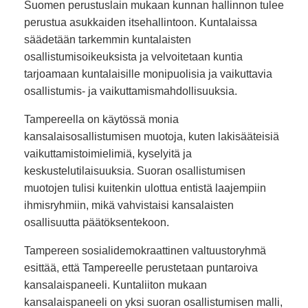
Suomen perustuslain mukaan kunnan hallinnon tulee
perustua asukkaiden itsehallintoon. Kuntalaissa
säädetään tarkemmin kuntalaisten
osallistumisoikeuksista ja velvoitetaan kuntia
tarjoamaan kuntalaisille monipuolisia ja vaikuttavia
osallistumis- ja vaikuttamismahdollisuuksia.
Tampereella on käytössä monia
kansalaisosallistumisen muotoja, kuten lakisääteisiä
vaikuttamistoimielimiä, kyselyitä ja
keskustelutilaisuuksia. Suoran osallistumisen
muotojen tulisi kuitenkin ulottua entistä laajempiin
ihmisryhmiin, mikä vahvistaisi kansalaisten
osallisuutta päätöksentekoon.
Tampereen sosialidemokraattinen valtuustoryhmä
esittää, että Tampereelle perustetaan puntaroiva
kansalaispaneeli. Kuntaliiton mukaan
kansalaispaneeli on yksi suoran osallistumisen malli,