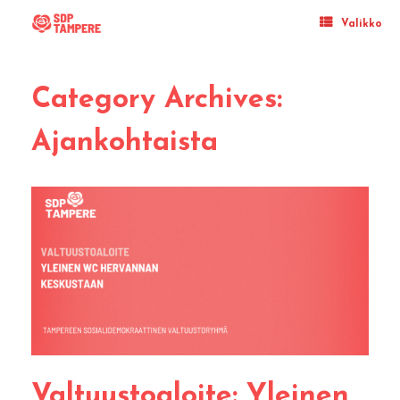
Skip
to
Valikko
content
Category Archives:
Ajankohtaista
Valtuustoaloite: Yleinen