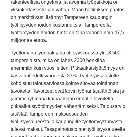
rakenteellisia ongelmia, ja avoimia työpaikkoja on
yksinkertaisesti liian vähän. Maan hallituksen päätös
on merkittävästi lisännyt Tampereen kaupungin
työllisyydenhoidon kustannuksia. Tampereella
työttömyyden hoidon hinta on tänä vuonna noin 47,5
miljoonaa euroa.
Työttömänä työnhakijana oli syyskuussa yli 18 500
tamperelaista, mikä on lähes 2300 henkilöä
enemmän kuin vuosi sitten. Pitkäaikaistyöttömyys on
kasvanut edellisvuodesta 33%. Työllisyysjaostolle
kohdistuu talousarviossa kolme sitovaa toiminnan
tavoitetta. Tavoitteet ovat kovin työnantajalähtöisiä ja
jäimme ryhmänä kaipaamaan rinnalle tavoitetta
pitkäaikaistyöttömyyden vähentämiseksi. Talousarvio
sisältää Tampereen maksuosuuden
työllisyysalueesta ja kaupungille työttömyysturvasta
tulevat maksut. Tasapainotustoimet työllisyysalueella
pienentävät kaupungin maksuosuutta, mutta vaikea