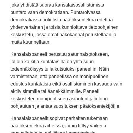
joka yhdistää suoraa kansalaisosallistumista
puntaroivaan demokratiaan. Puntaroivassa
demokratiassa poliittista päätöksentekoa edeltää
yhdenvertainen ja toisia kunnioittava tietopohjainen
keskustelu, jossa omat näkökannat perustellaan ja
muita kuunnellaan.
Kansalaispaneeli perustuu satunnaisotokseen,
jolloin kaikilla kuntalaisilla on yhtä suuri
todennäköisyys tulla kutsutuksi paneeliin. Näin
varmistetaan, että paneelissa on monipuolinen
edustus kuntalaisia eikä osallistuminen kasaudu vain
aktiivisimmille tai äänekkäimmille. Paneeli
keskustelee monipuoliseen asiantuntijatietoon
pohjautuen ja antaa suosituksen päätöksentekijöille.
Kansalaispaneelit sopivat parhaiten tukemaan
päätöksentekoa aiheissa, joihin liittyy vaikeita